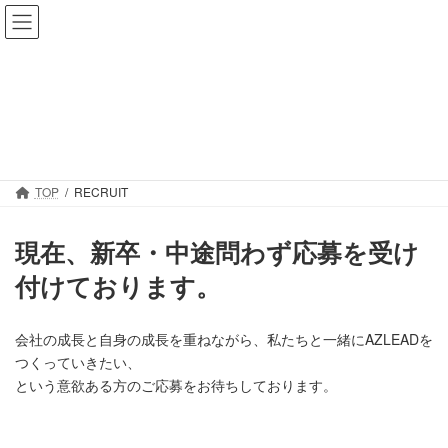
コ
ナ
ン
ビ
テ
ゲ
ン
ー
ツ
シ
RECRUIT
へ
ョ
ス
ン
キ
に
ッ
移
TOP
RECRUIT
プ
動
現在、新卒・中途問わず応募を受け
付けております。
会社の成長と自身の成長を重ねながら、私たちと一緒にAZLEADを
つくっていきたい、
という意欲ある方のご応募をお待ちしております。