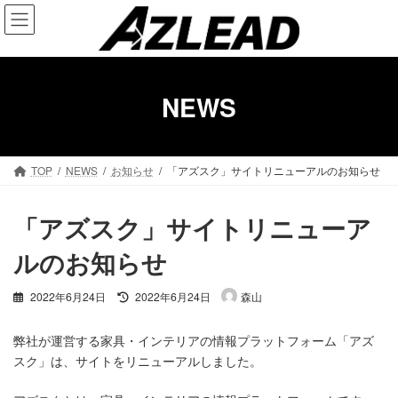
コ
ナ
ン
ビ
テ
ゲ
ン
ー
ツ
シ
NEWS
へ
ョ
ス
ン
キ
に
ッ
移
TOP
NEWS
お知らせ
「アズスク」サイトリニューアルのお知らせ
プ
動
「アズスク」サイトリニューア
ルのお知らせ
最
2022年6月24日
2022年6月24日
森山
終
更
弊社が運営する家具・インテリアの情報プラットフォーム「アズ
新
スク」は、サイトをリニューアルしました。
日
時
: